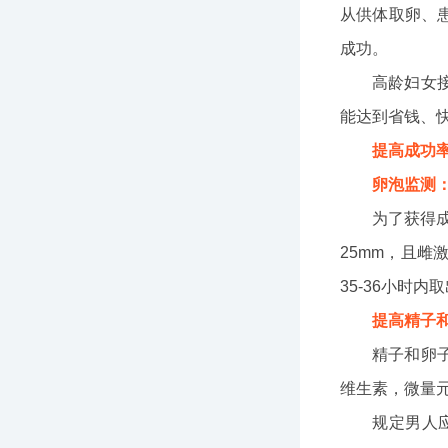
从供体取卵、
成功。
高龄妇女
能达到省钱、
提高成功
卵泡监测
为了获得
25mm，且
35-36小时
提高精子
精子和卵
维生素，微量
规定男人