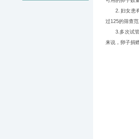
可用的卵子数
2. 妇
过125的筛查
3.多次
来说，卵子捐