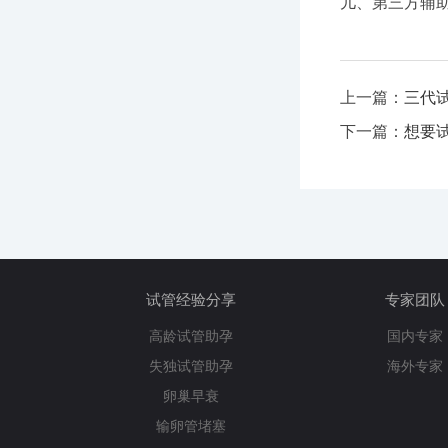
儿、第三方辅
上一篇：
三代
下一篇：
想要
试管经验分享
专家团队
高龄试管助孕
国内专家
失独试管助孕
海外专家
卵巢早衰
输卵管堵塞